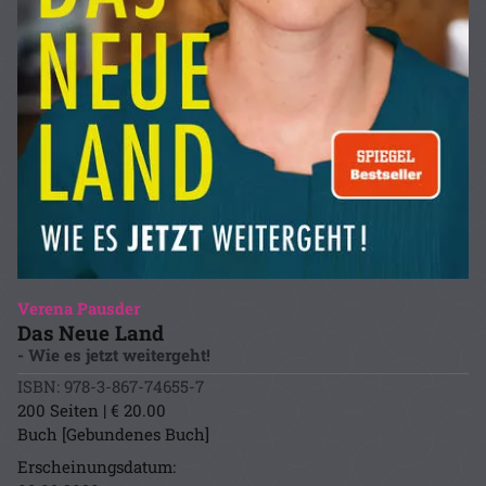
Verena Pausder
Das Neue Land
- Wie es jetzt weitergeht!
ISBN: 978-3-867-74655-7
200 Seiten | € 20.00
Buch [Gebundenes Buch]
Erscheinungsdatum: