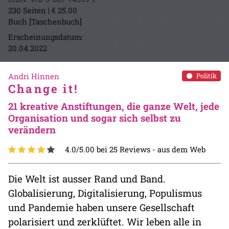
230 Seiten | € 25.00
Buch [Taschenbuch]
Erscheinungsdatum:
20.04.2022
Andri Hinnen
Politik
Change it!
21 kreative Anstiftungen, die ganze Welt, jede
Organisation und sogar sich selbst zu
verändern
4.0/5.00 bei 25 Reviews -
aus dem Web
Die Welt ist ausser Rand und Band.
Globalisierung, Digitalisierung, Populismus
und Pandemie haben unsere Gesellschaft
polarisiert und zerklüftet. Wir leben alle in