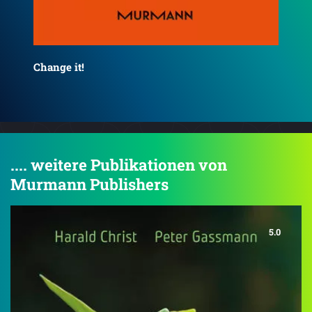
Reframe it!
Bür
.... weitere Publikationen von
Murmann Publishers
5.0