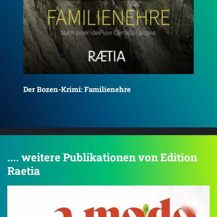
Der Bozen-Krimi: Vergeltung
Der
.... weitere Publikationen von Edition
Raetia
4.4