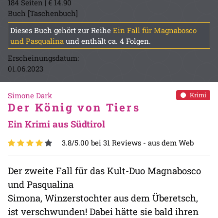
184 Seiten | € 14.90
Buch [Taschenbuch]
Dieses Buch gehört zur Reihe
Ein Fall für Magnabosco
und Pasqualina
und enthält ca. 4 Folgen.
Erscheinungsdatum:
01.06.2023
Simone Dark
Krimi
Der König von Tiers
Ein Krimi aus Südtirol
3.8/5.00 bei 31 Reviews -
aus dem Web
Der zweite Fall für das Kult-Duo Magnabosco
und Pasqualina
Simona, Winzerstochter aus dem Überetsch,
ist verschwunden! Dabei hätte sie bald ihren