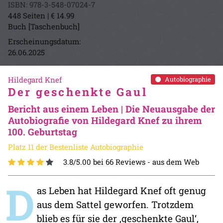
ISBN: 978-3-548-07024-7
448 Seiten | € 14.99
Buch [Taschenbuch]
Erscheinungsdatum:
26.06.2025
Hildegard Knef
Autobiographie
Der geschenkte Gaul
Bericht aus einem Leben | Die Neuausgabe der
Autobiografie von Hildegard Knef zu ihrem
100. Geburtstag
Platz 11 der Bestenliste Autobiographie
3.8/5.00 bei 66 Reviews -
aus dem Web
D
as Leben hat Hildegard Knef oft genug
aus dem Sattel geworfen. Trotzdem
blieb es für sie der ‚geschenkte Gaul‘,