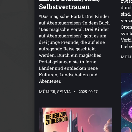
zwisc
Selbstvertrauen
durch
sind.
*Das magische Portal: Drei Kinder
vers
auf Abenteuerreisen*In dem Buch
Orten
"Das magische Portal: Drei Kinder
symbo
auf Abenteuerreisen" geht es um
Verb
drei junge Freunde, die auf eine
Lieb
aufregende Reise geschickt
werden. Durch ein magisches
MÜLL
Portal gelangen sie in ferne
Länder und entdecken neue
Kulturen, Landschaften und
Abenteuer.
MÜLLER, SYLVIA
2025-09-17