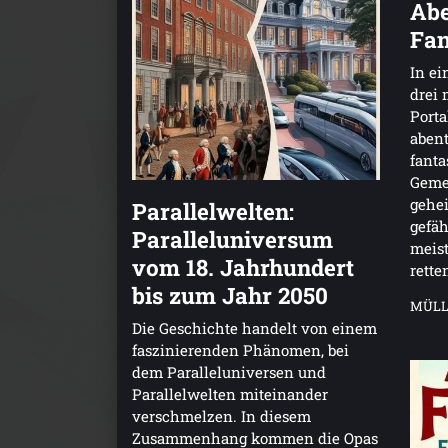
Abe
Fan
In e
drei 
Porta
abent
fanta
Geme
gehei
Parallelwelten:
gefäh
Paralleluniversum
meist
vom 18. Jahrhundert
rette
bis zum Jahr 2050
MÜLL
Die Geschichte handelt von einem
faszinierenden Phänomen, bei
dem Paralleluniversen und
Parallelwelten miteinander
verschmelzen. In diesem
Zusammenhang kommen die Opas