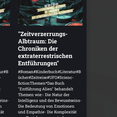
"Zeitverzerrungs-
Albtraum: Die
Chroniken der
extraterrestrischen
Entführungen"
ur#B
#Roman#Kinderbuch#Literatur#B
-
ücher#Zeitreise#UFO#Scienc-
fictionThemen*Das Buch
t
"Entführung Alien" behandelt
Themen wie:- Die Natur der
eins-
Intelligenz und des Bewusstseins-
n
Die Bedeutung von Emotionen
ät
und Empathie- Die Komplexität