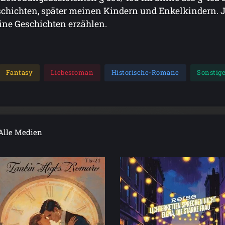
chichten, später meinen Kindern und Enkelkindern. J
ne Geschichten erzählen.
Fantasy
Liebesroman
Historische-Romane
Sonstig
Alle Medien