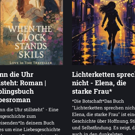
n die Uhr
Lichterketten spre
llsteht: Roman |
nicht - Elena, die
blingsbuch
starke Frau*
besroman
*Die Botschaft*Das Buch
"Lichterketten sprechen nich
n die Uhr stillsteht" - Eine
Elena, die starke Frau" ist ein
esgeschichte zum
Geschichte über Hoffnung, St
reisenden*In deinem Buch
und Selbstfindung. Es zeigt, 
es um eine Liebesgeschichte
auch in den dunkelsten