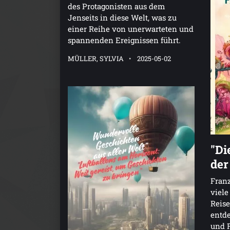
des Protagonisten aus dem
Jenseits in diese Welt, was zu
einer Reihe von unerwarteten und
spannenden Ereignissen führt.
MÜLLER, SYLVIA
2025-05-02
"Di
der
Franz
viele
Reise
entde
und F