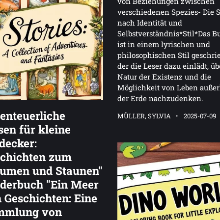
von Beziehungen zwischen
verschiedenen Spezies- Die 
nach Identität und
Selbstverständnis*Stil*Das B
ist in einem lyrischen und
philosophischen Stil geschri
der die Leser dazu einlädt, üb
Natur der Existenz und die
Möglichkeit von Leben außer
der Erde nachzudenken.
enteuerliche
MÜLLER, SYLVIA
2025-07-09
sen für kleine
decker:
chichten zum
umen und Staunen"
derbuch "Ein Meer
 Geschichten: Eine
mmlung von