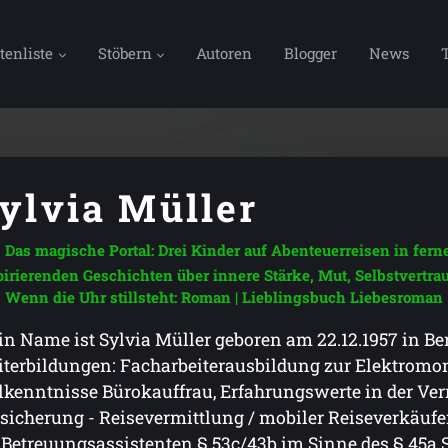
tenliste
Stöbern
Autoren
Blogger
News
ylvia Müller
Das magische Portal: Drei Kinder auf Abenteuerreisen in fer
pirierenden Geschichten über innere Stärke, Mut, Selbstvertra
Wenn die Uhr stillsteht: Roman | Lieblingsbuch Liebesroman
n Name ist Sylvia Müller geboren am 22.12.1957 in Be
terbildungen: Facharbeiterausbildung zur Elektromon
lkenntnisse Bürokauffrau, Erfahrungswerte in der V
sicherung - Reisevermittlung / mobiler Reiseverkäufe
 Betreuungsassistenten § 53c/43b im Sinne des § 45a S