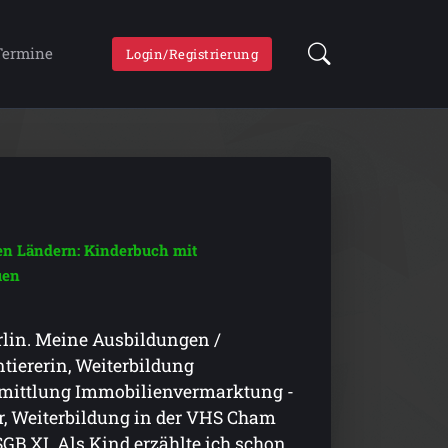
Termine
Login/Registrierung
nen Ländern: Kinderbuch mit
uen
rlin. Meine Ausbildungen /
tiererin, Weiterbildung
ermittlung Immobilienvermarktung -
r, Weiterbildung in der VHS Cham
GB XI. Als Kind erzählte ich schon