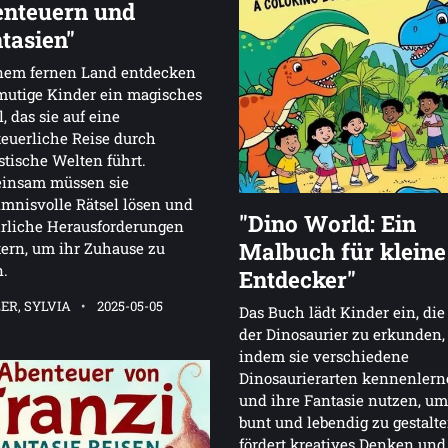
nteuern und
tasien"
inem fernen Land entdecken
mutige Kinder ein magisches
l, das sie auf eine
euerliche Reise durch
stische Welten führt.
insam müssen sie
mnisvolle Rätsel lösen und
"Dino World: Ein
rliche Herausforderungen
Malbuch für kleine
ern, um ihr Zuhause zu
n.
Entdecker"
ER, SYLVIA
2025-05-05
Das Buch lädt Kinder ein, die
der Dinosaurier zu erkunden,
indem sie verschiedene
Dinosaurierarten kennenler
und ihre Fantasie nutzen, um
bunt und lebendig zu gestalte
fördert kreatives Denken und