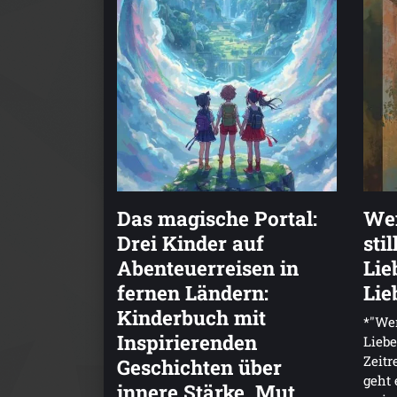
Das magische Portal:
Wen
Drei Kinder auf
sti
Abenteuerreisen in
Lie
fernen Ländern:
Lie
Kinderbuch mit
*"Wen
Inspirierenden
Lieb
Zeit
Geschichten über
geht 
innere Stärke, Mut,