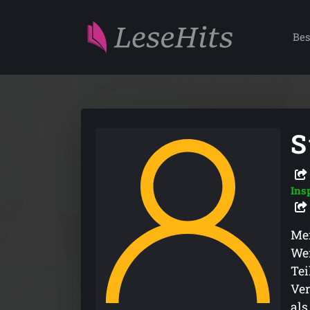
Bes
S
Ins
Mei
Wei
Tei
Ver
als