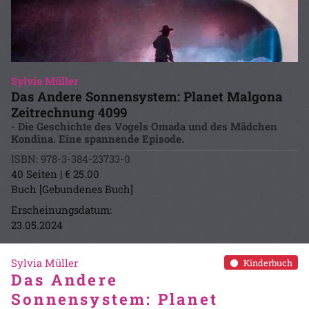
Sylvia Müller
Das Andere Sonnensystem: Planet Malgona
Zeitrechnung 4099
- Die Geschichte des Vogels Omada und des Mädchen
Kondina. Eine spannende Episode.
ISBN: 978-3-384-23733-0
40 Seiten | € 25.00
Buch [Gebundenes Buch]
Erscheinungsdatum:
23.05.2024
Sylvia Müller
Kinderbuch
Das Andere
Sonnensystem: Planet