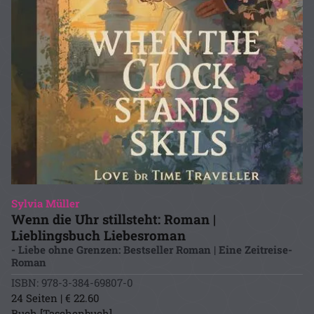
Sylvia Müller
Wenn die Uhr stillsteht: Roman |
Lieblingsbuch Liebesroman
- Liebe ohne Grenzen: Bestseller Roman | Eine Zeitreise-
Roman
ISBN: 978-3-384-69807-0
24 Seiten | € 22.60
Buch [Taschenbuch]