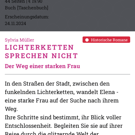
44 Seiten | € 19.90
Buch [Taschenbuch]
Erscheinungsdatum:
24.11.2024
Sylvia Müller
Historische Romane
LICHTERKETTEN
SPRECHEN NICHT
Der Weg einer starken Frau
In den Straßen der Stadt, zwischen den
funkelnden Lichterketten, wandelt Elena -
eine starke Frau auf der Suche nach ihrem
Weg.
Ihre Schritte sind bestimmt, ihr Blick voller
Entschlossenheit. Begleiten Sie sie auf ihrer
Reise durch die glitzernde Welt der