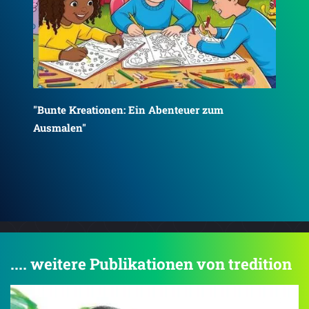
"Die Abenteuerreise der kleinen Franzi"
"Di
.... weitere Publikationen von tredition