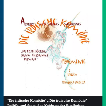
"Die irdische Komödie" „ Die irdische Komödie“
Politik und Staat, das Kabinett der Eitelkeiten.