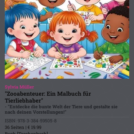
Sylvia Müller
"Zooabenteuer: Ein Malbuch für
Tierliebhaber"
- "Entdecke die bunte Welt der Tiere und gestalte sie
nach deinen Vorstellungen!"
ISBN: 978-3-384-59505-8
36 Seiten | € 19.99
Buch [Taschenbuch]