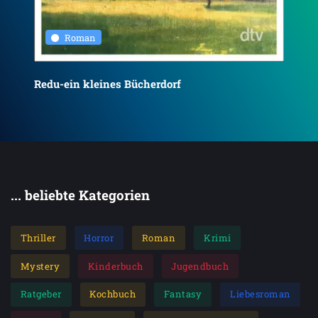
Roman
Mor
Redu-ein kleines Bücherdorf
Ro
... beliebte Kategorien
Thriller
Horror
Roman
Krimi
Mystery
Kinderbuch
Jugendbuch
Ratgeber
Kochbuch
Fantasy
Liebesroman