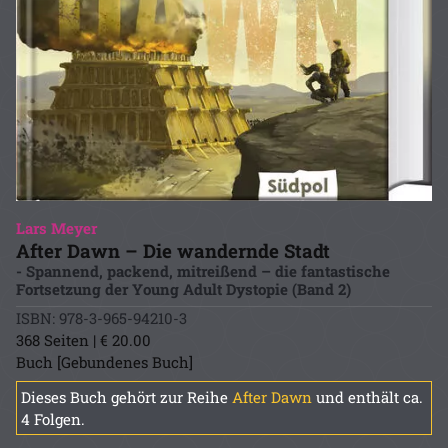
Lars Meyer
After Dawn – Die wandernde Stadt
- Spannend, packend, mitreißend – die fantastische
Fortsetzung der Young Adult Dystopie (Band 2)
ISBN: 978-3-965-94210-3
368 Seiten | € 20.00
Buch [Gebundenes Buch]
Dieses Buch gehört zur Reihe
After Dawn
und enthält ca.
4 Folgen.