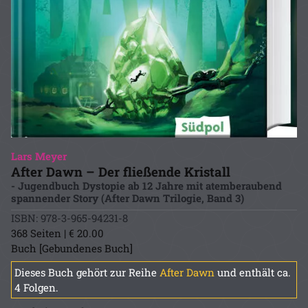
Lars Meyer
After Dawn – Der fließende Kristall
- Jugendbuch Dystopie ab 12 Jahre mit atemberaubend
spannender Story (After Dawn Trilogie, Band 3)
ISBN: 978-3-965-94231-8
368 Seiten | € 20.00
Buch [Gebundenes Buch]
Dieses Buch gehört zur Reihe
After Dawn
und enthält ca.
4 Folgen.