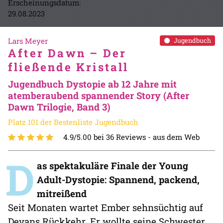
Erscheinungsdatum:
29.08.2023
Lars Meyer
Jugendbuch
After Dawn – Der
fließende Kristall
Jugendbuch Dystopie ab 12 Jahre mit
atemberaubend spannender Story (After
Dawn Trilogie, Band 3)
Platz 101 der Bestenliste Jugendbuch
4.9/5.00 bei 36 Reviews -
aus dem Web
D
as spektakuläre Finale der Young
Adult-Dystopie: Spannend, packend,
mitreißend
Seit Monaten wartet Ember sehnsüchtig auf
Devans Rückkehr. Er wollte seine Schwester