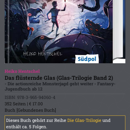
Heiko Hentschel
Das flüsternde Glas (Glas-Trilogie Band 2)
- Die actionreiche Monsterjagd geht weiter - Fantasy-
Jugendbuch ab 12
ISBN: 978-3-965-94060-4
352 Seiten | € 17.00
Buch [Gebundenes Buch]
Dieses Buch gehört zur Reihe
Die Glas-Trilogie
und
enthält ca. 5 Folgen.