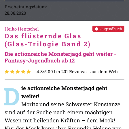
Erscheinungsdatum:
28.08.2020
Heiko Hentschel
Jugendbuch
Das flüsternde Glas
(Glas-Trilogie Band 2)
Die actionreiche Monsterjagd geht weiter -
Fantasy-Jugendbuch ab 12
4.8/5.00 bei 201 Reviews -
aus dem Web
D
ie actionreiche Monsterjagd geht
weiter!
Moritz und seine Schwester Konstanze
sind auf der Suche nach einem mächtigen
Wesen mit heilenden Kräften – dem Mock!
Nur der Mock kann ihre Freundin Helene von