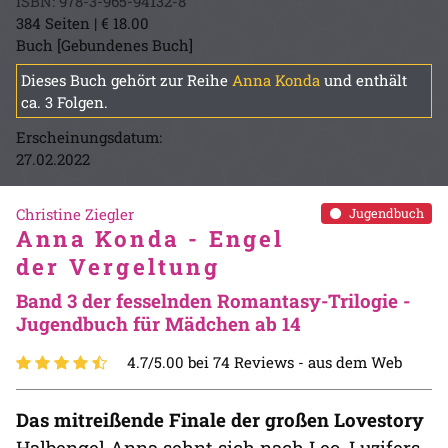
ISBN: 978-3-965-94132-8
384 Seiten | € 18.00
Buch [Gebundenes Buch]
Dieses Buch gehört zur Reihe
Anna Konda
und enthält
ca. 3 Folgen.
Erscheinungsdatum:
27.02.2022
Christine Ziegler
Jugendbuch
Anna Konda - Engel
der Vergeltung
Band 3 der fesselnden Romantasy-Trilogie -
Jugendbuch für Mädchen ab 14
4.7/5.00 bei 74 Reviews -
aus dem Web
Das mitreißende Finale der großen Lovestory
Halbengel Anna sehnt sich nach Leo, Luzifers