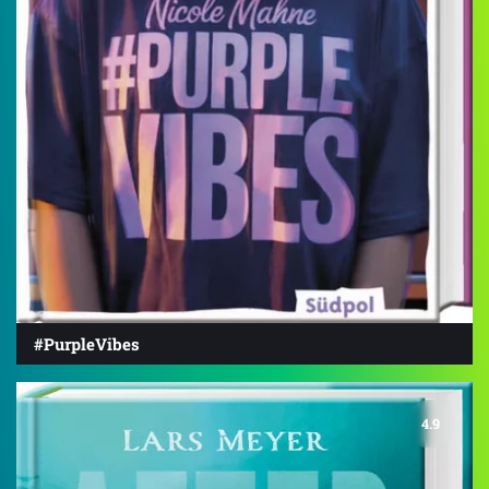
#PurpleVibes
4.9