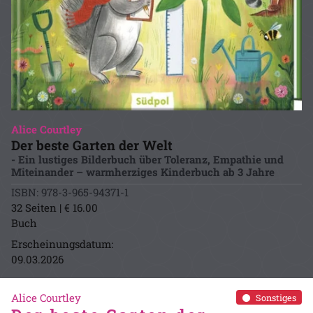
Alice Courtley
Der beste Garten der Welt
- Ein lustiges Bilderbuch über Toleranz, Empathie und
Miteinander – warmherziges Kinderbuch ab 3 Jahre
ISBN: 978-3-965-94371-1
32 Seiten | € 16.00
Buch
Erscheinungsdatum:
09.03.2026
Alice Courtley
Sonstiges