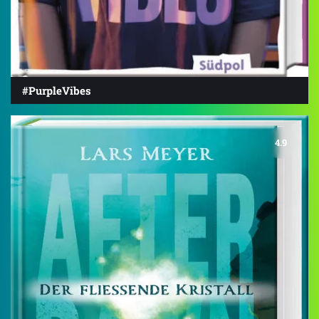
#PurpleVibes
4.9