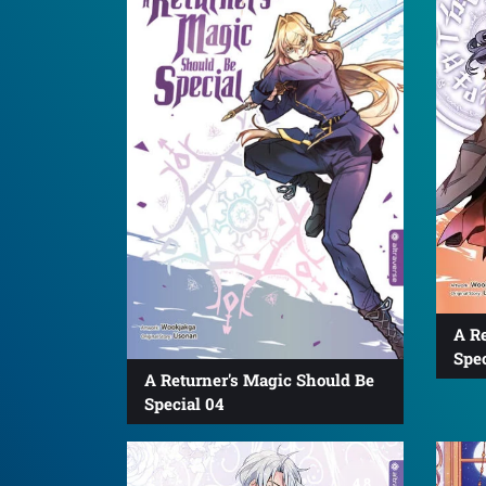
A R
Spec
A Returner's Magic Should Be
Special 04
4.8