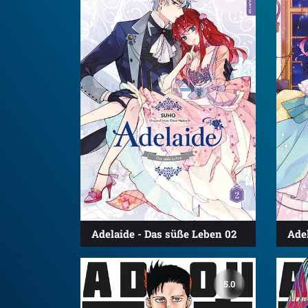
Adelaide - Das süße Leben 02
Ade
5.0