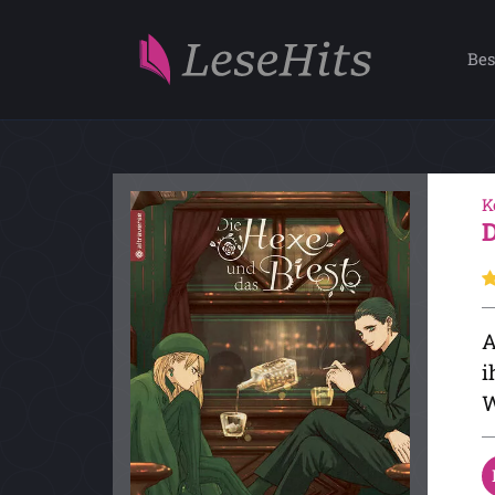
Bes
K
A
i
W