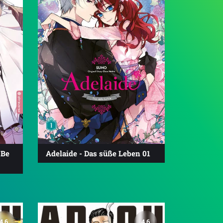
 Be
Adelaide - Das süße Leben 01
4.6
4.6