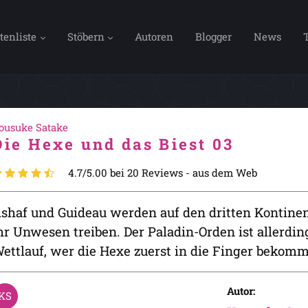
tenliste
Stöbern
Autoren
Blogger
News
ousuke Satake
Die Hexe und das Biest 03
4.7/5.00 bei 20 Reviews -
aus dem Web
shaf und Guideau werden auf den dritten Kontinent
hr Unwesen treiben. Der Paladin-Orden ist allerdin
ettlauf, wer die Hexe zuerst in die Finger bekomm
Autor: