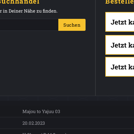
 Buchhandel
Bestell
 in Deiner Nähe zu finden.
Jetzt 
Suchen
Jetzt 
Jetzt 
Majou to Yajuu 03
20.02.2023