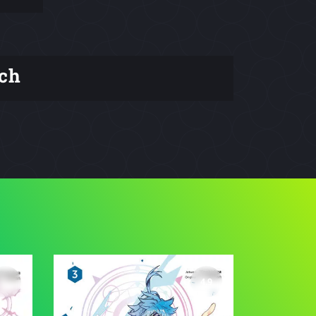
ch
4.9