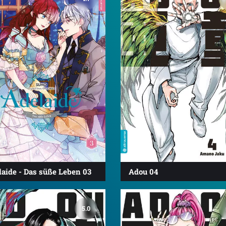
laide - Das süße Leben 03
Adou 04
5.0