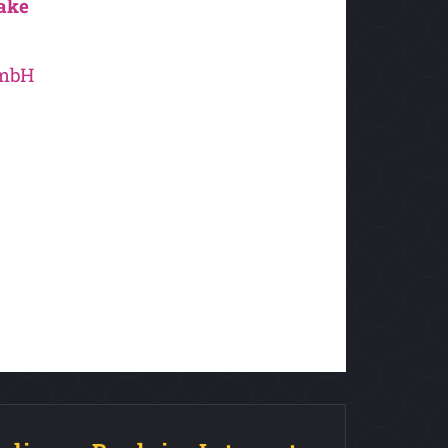
ake
GmbH