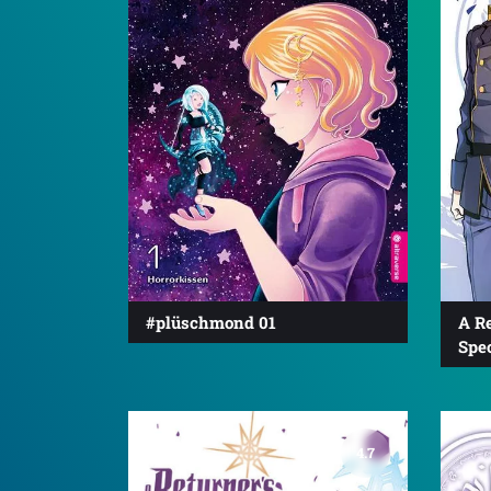
#plüschmond 01
A R
Spec
4.7