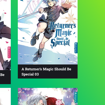
A Returner's Magic Should Be
Special 03
 Be
4.8
4.7