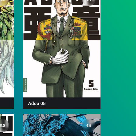
Adou 05
5.0
4.5