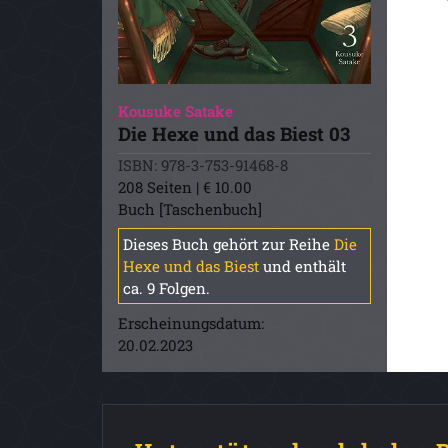
Kousuke Satake
Die Hexe und das Biest 03
ISBN: 978-3-753-91468-8
208 Seiten | € 10.00
Buch [Taschenbuch]
Dieses Buch gehört zur Reihe
Die
Hexe und das Biest
und enthält
ca. 9 Folgen.
Erscheinungsdatum:
20.02.2023