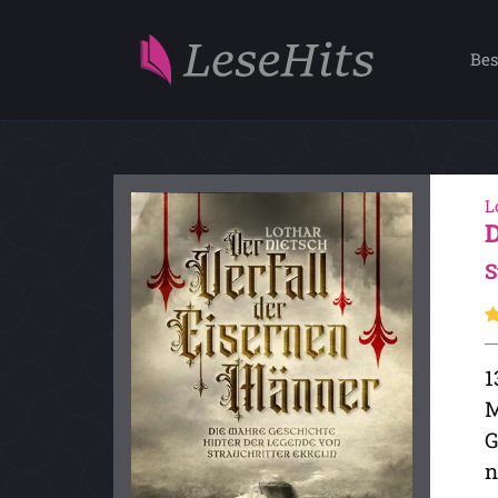
Bes
L
S
1
M
G
n