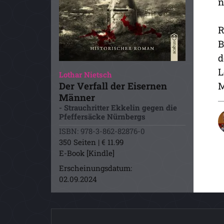
n
R
B
d
L
Lothar Nietsch
Der Verfall der Eisernen
M
Männer
- Strauchritter Ekkelin gegen die
Pfeffersäcke Nürnbergs
ISBN: 978-3-862-82876-0
350 Seiten | € 11.99
E-Book [Kindle]
Erscheinungsdatum:
02.09.2024