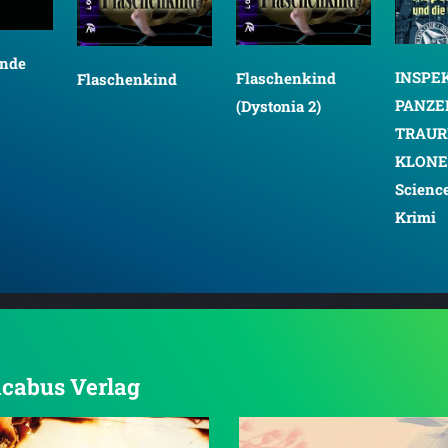
ande
INSPE
Flaschenkind
Flaschenkind
PANZE
(Dystonia 2)
TRAUR
KLONE:
Science
Krimi
 Acabus Verlag