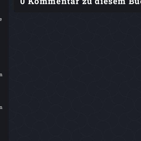
0 Kommentar zu diesem Bu
e
In
on