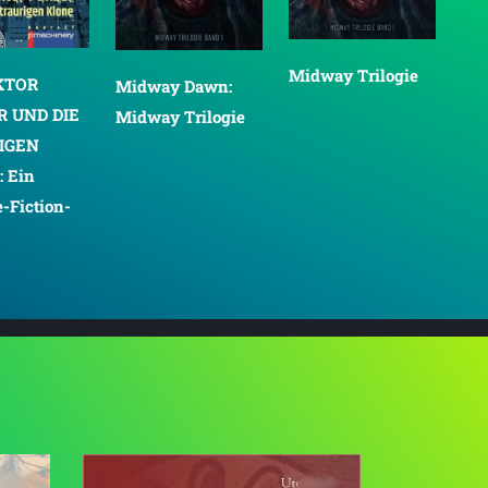
Midway Trilogie
KTOR
Midway Dawn:
R UND DIE
Midway Trilogie
IGEN
 Ein
-Fiction-