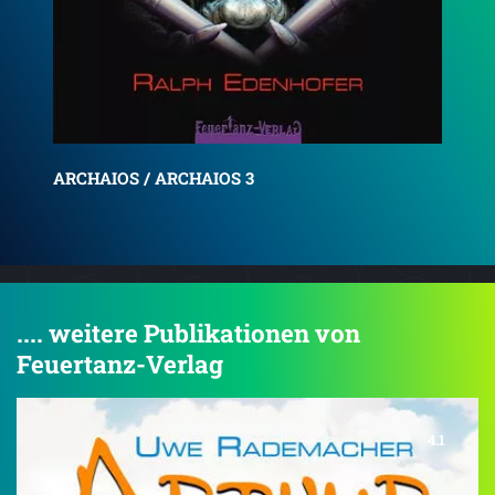
ARCHAIOS / Teil 1: Monster in der Dunkelheit
AR
.... weitere Publikationen von
Feuertanz-Verlag
4.1