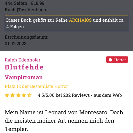
444 Seiten | € 18.99
Buch [Taschenbuch]
Dieses Buch gehört zur Reihe
ARCHAIOS
und enthält ca.
4 Folgen.
Erscheinungsdatum:
01.02.2023
Ralph Edenhofer
Horror
Blutfehde
Vampirroman
Platz 12 der Bestenliste Horror
4.5/5.00 bei 202 Reviews -
aus dem Web
Mein Name ist Leonard von Montesaro. Doch
die meisten meiner Art nennen mich den
Templer.