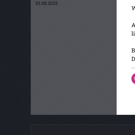
01.08.2023
W
A
l
B
D