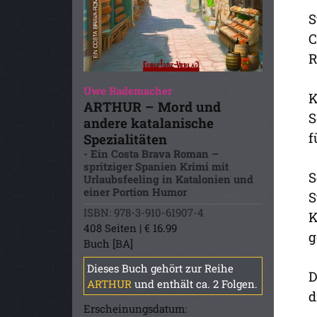
S
C
R
Uwe Rademacher
K
ARTHUR – Mord und
S
andere katalanische
f
Spezialitäten
- Ein Costa Brava Roman –
spritziger Spanien Krimi mit
S
Urlaubsfeeling in Katalonien und
einer Portion Humor
S
ISBN: 978-3-910-61907-4
K
408 Seiten | € 16.99
g
Buch [BA]
Dieses Buch gehört zur Reihe
D
ARTHUR
und enthält ca. 2 Folgen.
d
Erscheinungsdatum: