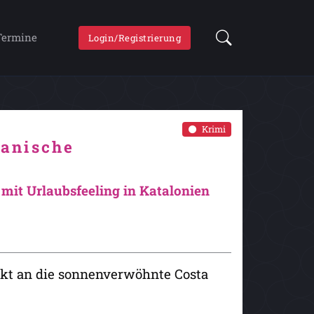
Termine
Login/Registrierung
Krimi
anische
mit Urlaubsfeeling in Katalonien
ekt an die sonnenverwöhnte Costa