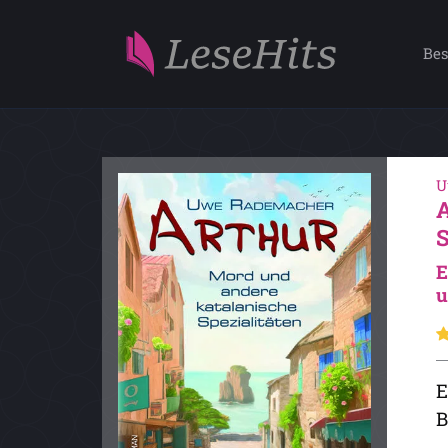
Bes
U
E
u
E
B