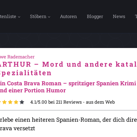
tenliste
Stöbern
Autoren
Blogger
News
we Rademacher
ARTHUR – Mord und andere katal
Spezialitäten
in Costa Brava Roman – spritziger Spanien Krimi 
nd einer Portion Humor
4.1/5.00 bei 211 Reviews -
aus dem Web
rlebe einen heiteren Spanien-Roman, der dich dir
rava versetzt