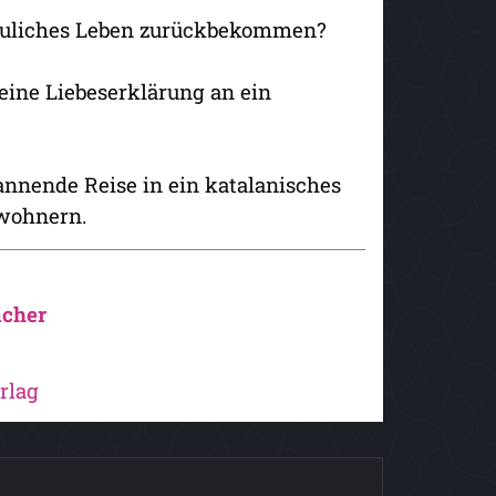
chauliches Leben zurückbekommen?
ine Liebeserklärung an ein
annende Reise in ein katalanisches
ewohnern.
cher
rlag