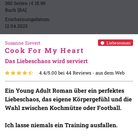
360 Seiten | € 15.99
Buch [BA]
Erscheinungsdatum:
12.04.2023
Susanne Sievert
Liebesroman
Cook For My Heart
Das Liebeschaos wird serviert
4.4/5.00 bei 44 Reviews -
aus dem Web
Ein Young Adult Roman über ein perfektes
Liebeschaos, das eigene Körpergefühl und die
Wahl zwischen Kochmütze oder Football.
Ich lasse niemals ein Training ausfallen.