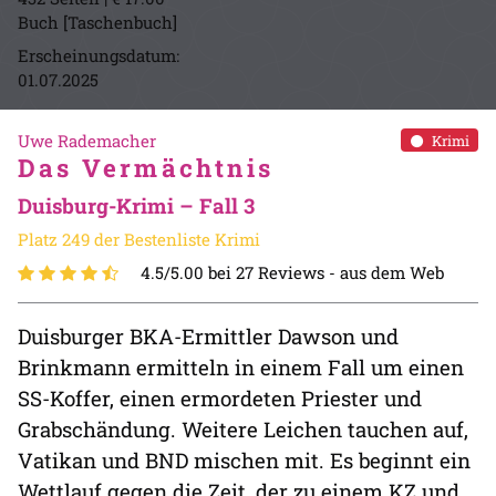
Buch [Taschenbuch]
Erscheinungsdatum:
01.07.2025
Uwe Rademacher
Krimi
Das Vermächtnis
Duisburg-Krimi – Fall 3
Platz 249 der Bestenliste Krimi
4.5/5.00 bei 27 Reviews -
aus dem Web
Duisburger BKA-Ermittler Dawson und
Brinkmann ermitteln in einem Fall um einen
SS-Koffer, einen ermordeten Priester und
Grabschändung. Weitere Leichen tauchen auf,
Vatikan und BND mischen mit. Es beginnt ein
Wettlauf gegen die Zeit, der zu einem KZ und