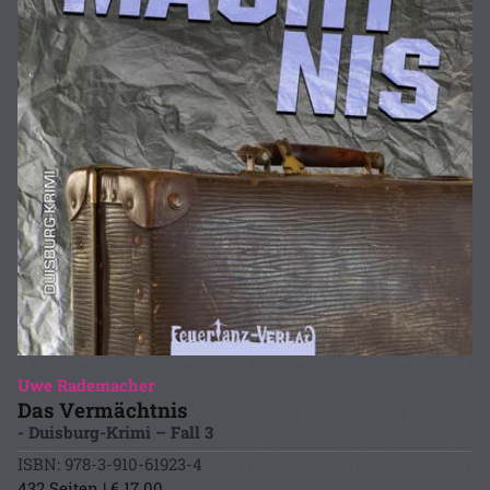
Uwe Rademacher
Das Vermächtnis
- Duisburg-Krimi – Fall 3
ISBN: 978-3-910-61923-4
432 Seiten | € 17.00