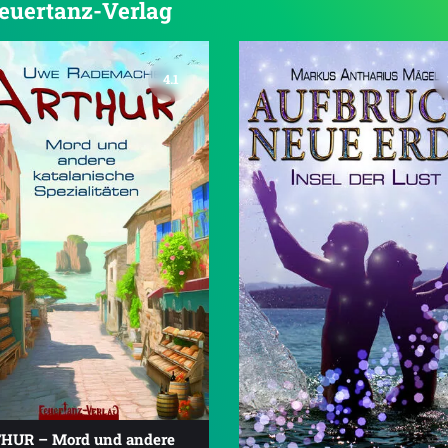
 Feuertanz-Verlag
4.1
HUR – Mord und andere