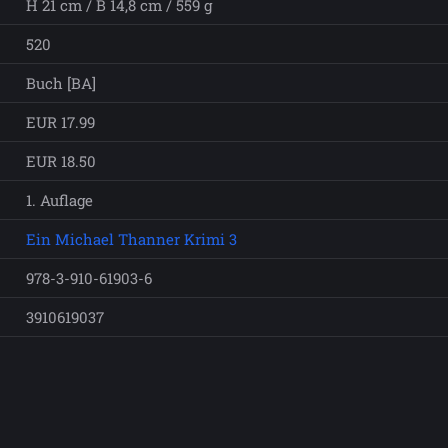
H 21 cm / B 14,8 cm / 559 g
520
Buch [BA]
EUR 17.99
EUR 18.50
1. Auflage
Ein Michael Thanner Krimi 3
978-3-910-61903-6
3910619037