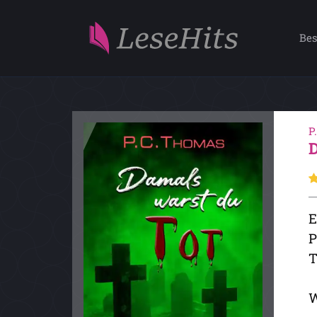
Bes
P
E
P
T
W