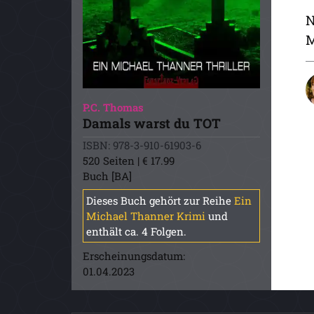
N
M
P.C. Thomas
Damals warst du TOT
ISBN: 978-3-910-61903-6
520 Seiten | € 17.99
Buch [BA]
Dieses Buch gehört zur Reihe
Ein
Michael Thanner Krimi
und
enthält ca. 4 Folgen.
Erscheinungsdatum:
01.04.2023