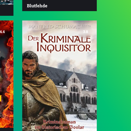
Blutfehde
4.4
3.8