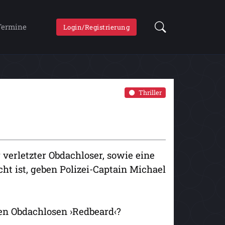
Termine
Login/Registrierung
Thriller
r verletzter Obdachloser, sowie eine
cht ist, geben Polizei-Captain Michael
den Obdachlosen ›Redbeard‹?