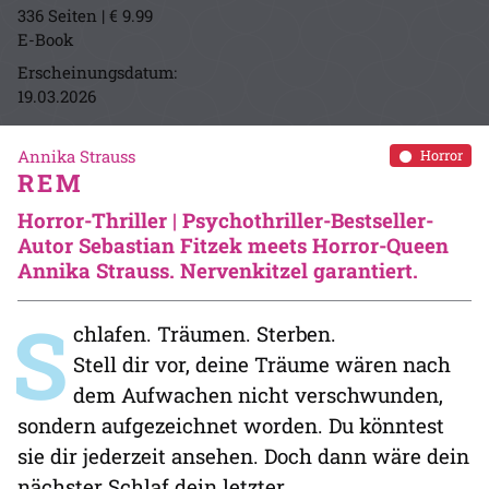
336 Seiten | € 9.99
E-Book
Erscheinungsdatum:
19.03.2026
Annika Strauss
Horror
REM
Horror-Thriller | Psychothriller-Bestseller-
Autor Sebastian Fitzek meets Horror-Queen
Annika Strauss. Nervenkitzel garantiert.
S
chlafen. Träumen. Sterben.
Stell dir vor, deine Träume wären nach
dem Aufwachen nicht verschwunden,
sondern aufgezeichnet worden. Du könntest
sie dir jederzeit ansehen. Doch dann wäre dein
nächster Schlaf dein letzter …