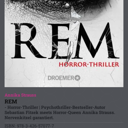
Annika Strauss
REM
- Horror-Thriller | Psychothriller-Bestseller-Autor
Sebastian Fitzek meets Horror-Queen Annika Strauss.
Nervenkitzel garantiert.
ISBN: 978-3-426-57077-7