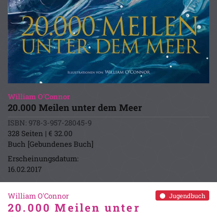
William O'Connor
20.000 Meilen unter dem Meer
ISBN: 978-3-957-28045-9
328 Seiten | € 32.00
Buch [Gebundenes Buch]
Erscheinungsdatum:
16.02.2017
William O'Connor
Jugendbuch
20.000 Meilen unter