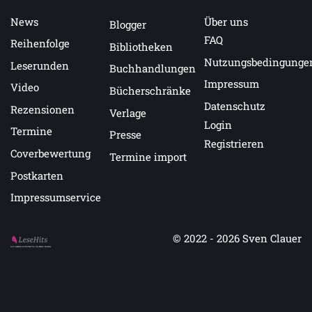
News
Über uns
Blogger
FAQ
Reihenfolge
Bibliotheken
Nutzungsbedingunge
Leserunden
Buchhandlungen
Impressum
Video
Bücherschränke
Datenschutz
Rezensionen
Verlage
Login
Termine
Presse
Registrieren
Coverbewertung
Termine import
Postkarten
Impressumservice
© 2022 - 2026
Sven Clauer
Auf LeseHits.de findest Du die besten Bücher.