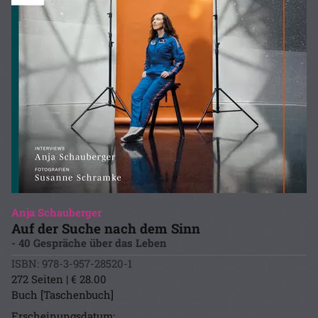
Anja Schauberger
Auf der Suche nach dem Sinn
- 40 Gespräche über das Leben
ISBN: 978-3-957-28520-1
272 Seiten | € 28.00
Buch [Taschenbuch]
Erscheinungsdatum: