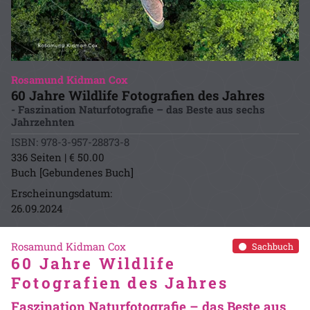
Rosamund Kidman Cox
60 Jahre Wildlife Fotografien des Jahres
- Faszination Naturfotografie – das Beste aus sechs
Jahrzehnten
ISBN: 978-3-957-28873-8
336 Seiten | € 50.00
Buch [Gebundenes Buch]
Erscheinungsdatum:
26.09.2024
Rosamund Kidman Cox
Sachbuch
60 Jahre Wildlife
Fotografien des Jahres
Faszination Naturfotografie – das Beste aus