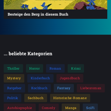
Besteige den Berg in diesem Buch
... beliebte Kategorien
Thriller
Horror
Roman
Krimi
Mystery
Kinderbuch
Jugendbuch
Ratgeber
Kochbuch
Fantasy
Liebesroman
Politik
Sachbuch
Historische-Romane
Autobiographie
Comedy
Manga
SciFi