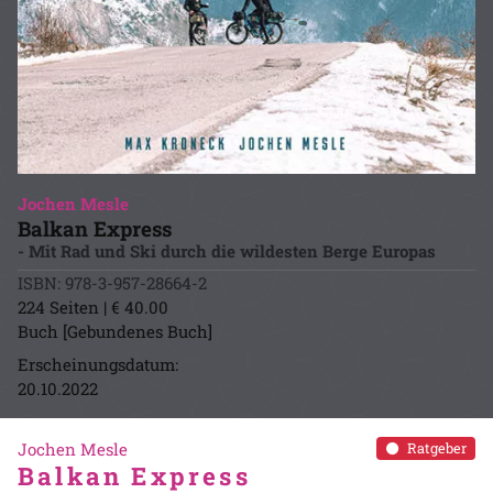
Jochen Mesle
Balkan Express
- Mit Rad und Ski durch die wildesten Berge Europas
ISBN: 978-3-957-28664-2
224 Seiten | € 40.00
Buch [Gebundenes Buch]
Erscheinungsdatum:
20.10.2022
Jochen Mesle
Ratgeber
Balkan Express