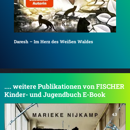
Daresh – Im Tal des Kalten Feuers
Del
.... weitere Publikationen von FISCHER
Kinder- und Jugendbuch E-Book
4.3