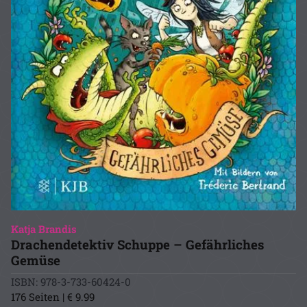
Katja Brandis
Drachendetektiv Schuppe – Gefährliches
Gemüse
ISBN: 978-3-733-60424-0
176 Seiten | € 9.99