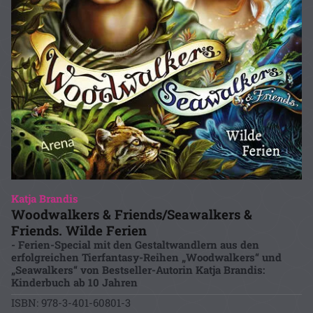
Katja Brandis
Woodwalkers & Friends/Seawalkers &
Friends. Wilde Ferien
- Ferien-Special mit den Gestaltwandlern aus den
erfolgreichen Tierfantasy-Reihen „Woodwalkers“ und
„Seawalkers“ von Bestseller-Autorin Katja Brandis:
Kinderbuch ab 10 Jahren
ISBN: 978-3-401-60801-3