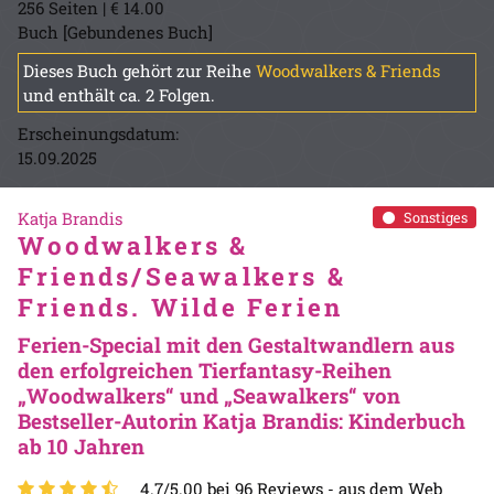
256 Seiten | € 14.00
Buch [Gebundenes Buch]
Dieses Buch gehört zur Reihe
Woodwalkers & Friends
und enthält ca. 2 Folgen.
Erscheinungsdatum:
15.09.2025
Katja Brandis
Sonstiges
Woodwalkers &
Friends/Seawalkers &
Friends. Wilde Ferien
Ferien-Special mit den Gestaltwandlern aus
den erfolgreichen Tierfantasy-Reihen
„Woodwalkers“ und „Seawalkers“ von
Bestseller-Autorin Katja Brandis: Kinderbuch
ab 10 Jahren
4.7/5.00 bei 96 Reviews -
aus dem Web