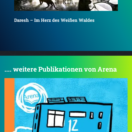
Daresh – Im Tal des Kalten Feuers
Del
.... weitere Publikationen von Arena