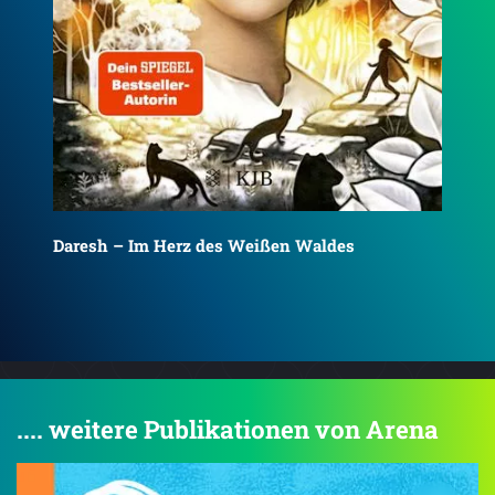
Daresh – Im Tal des Kalten Feuers
Del
.... weitere Publikationen von Arena