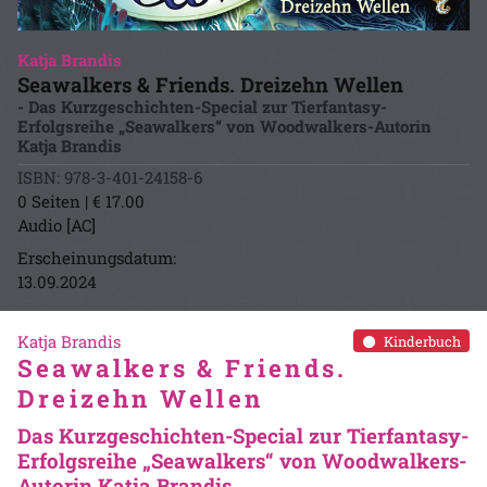
Katja Brandis
Seawalkers & Friends. Dreizehn Wellen
- Das Kurzgeschichten-Special zur Tierfantasy-
Erfolgsreihe „Seawalkers“ von Woodwalkers-Autorin
Katja Brandis
ISBN: 978-3-401-24158-6
0 Seiten | € 17.00
Audio [AC]
Erscheinungsdatum:
13.09.2024
Katja Brandis
Kinderbuch
Seawalkers & Friends.
Dreizehn Wellen
Das Kurzgeschichten-Special zur Tierfantasy-
Erfolgsreihe „Seawalkers“ von Woodwalkers-
Autorin Katja Brandis