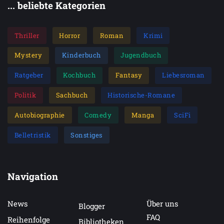
... beliebte Kategorien
Thriller
Horror
Roman
Krimi
Mystery
Kinderbuch
Jugendbuch
Ratgeber
Kochbuch
Fantasy
Liebesroman
Politik
Sachbuch
Historische-Romane
Autobiographie
Comedy
Manga
SciFi
Belletristik
Sonstiges
Navigation
News
Über uns
Blogger
FAQ
Reihenfolge
Bibliotheken