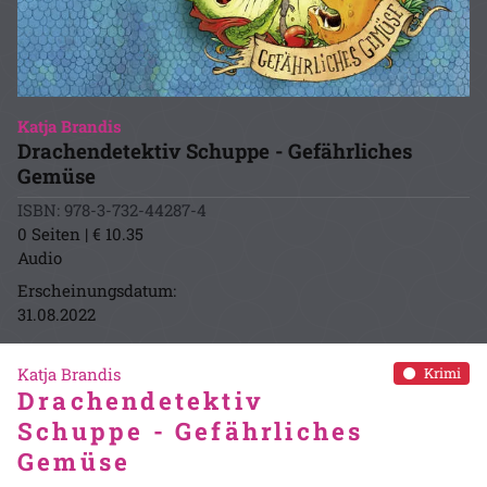
Katja Brandis
Drachendetektiv Schuppe - Gefährliches
Gemüse
ISBN: 978-3-732-44287-4
0 Seiten | € 10.35
Audio
Erscheinungsdatum:
31.08.2022
Katja Brandis
Krimi
Drachendetektiv
Schuppe - Gefährliches
Gemüse