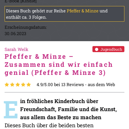
E-Book [Kindle]
Dieses Buch gehört zur Reihe
Pfeffer & Minze
und
enthält ca. 3 Folgen.
Erscheinungsdatum:
30.06.2023
Sarah Welk
Jugendbuch
Pfeffer & Minze –
Zusammen sind wir einfach
genial (Pfeffer & Minze 3)
4.9/5.00 bei 13 Reviews -
aus dem Web
E
in fröhliches Kinderbuch über
Freundschaft, Familie und die Kunst,
aus allem das Beste zu machen
Dieses Buch über die beiden besten