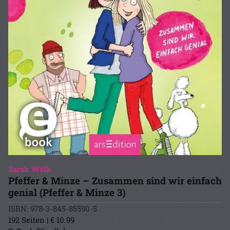
Sarah Welk
Pfeffer & Minze – Zusammen sind wir einfach
genial (Pfeffer & Minze 3)
ISBN: 978-3-845-85590-5
192 Seiten | € 10.99