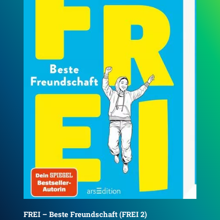
FREI – Bester Anfang (FREI 3)
FRE