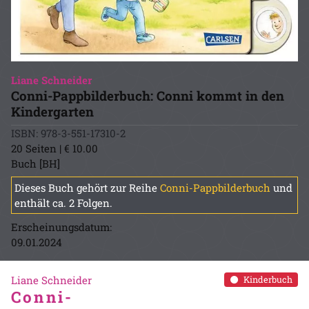
Liane Schneider
Conni-Pappbilderbuch: Conni kommt in den
Kindergarten
ISBN: 978-3-551-17310-2
20 Seiten | € 10.00
Buch [BH]
Dieses Buch gehört zur Reihe
Conni-Pappbilderbuch
und
enthält ca. 2 Folgen.
Erscheinungsdatum:
09.01.2024
Liane Schneider
Kinderbuch
Conni-