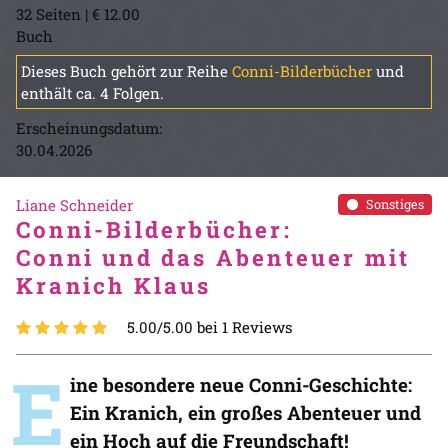
32 Seiten | € 12.00
Buch
Dieses Buch gehört zur Reihe
Conni-Bilderbücher
und
enthält ca. 4 Folgen.
Erscheinungsdatum:
30.04.2026
Liane Schneider
Sonstiges
Conni-Bilderbücher:
Conni und das Abenteuer mit
Kranich Klaus
5.00/5.00 bei 1 Reviews
E
ine besondere neue Conni-Geschichte:
Ein Kranich, ein großes Abenteuer und
ein Hoch auf die Freundschaft!