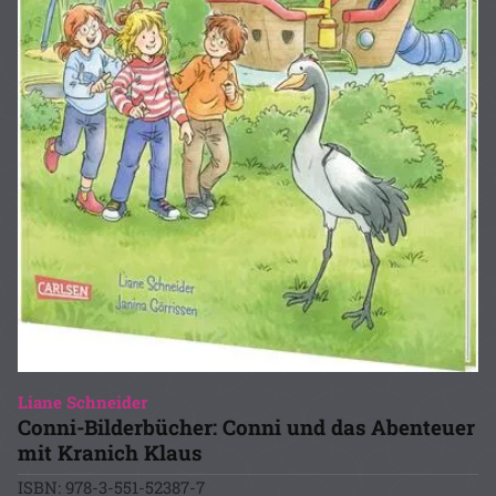
Liane Schneider
Conni-Bilderbücher: Conni und das Abenteuer
mit Kranich Klaus
ISBN: 978-3-551-52387-7