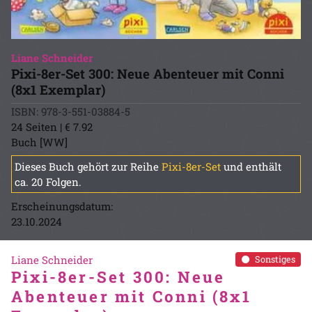
Liane Schneider
Pixi-8er-Set 300: Neue Abenteuer mit Conni
(8x1 Exemplar)
ISBN: 978-3-551-03884-5
24 Seiten | € 7.92
Buch [WW]
Dieses Buch gehört zur Reihe
Pixi-8er-Set
und enthält
ca. 20 Folgen.
Erscheinungsdatum:
23.10.2024
Liane Schneider
Sonstiges
Pixi-8er-Set 300: Neue
Abenteuer mit Conni (8x1