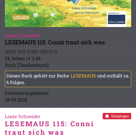
Liane Schneider
LESEMAUS 115: Conni traut sich was
ISBN: 978-3-551-08079-0
24 Seiten | € 3.99
Buch [Taschenbuch]
Dieses Buch gehört zur Reihe
LESEMAUS
und enthält ca.
6 Folgen.
Erscheinungsdatum:
28.05.2025
Liane Schneider
Sonstiges
LESEMAUS 115: Conni
traut sich was