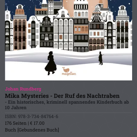
Johan Rundberg
Mika Mysteries - Der Ruf des Nachtraben
- Ein historisches, kriminell spannendes Kinderbuch ab
10 Jahren
ISBN: 978-3-734-84764-6
176 Seiten | € 17.00
Buch [Gebundenes Buch]