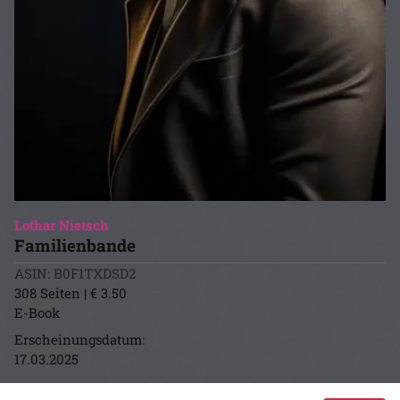
Lothar Nietsch
Familienbande
ASIN: B0F1TXDSD2
308 Seiten | € 3.50
E-Book
Erscheinungsdatum:
17.03.2025