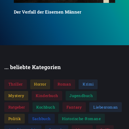
Fa
Der Verfall der Eisernen Männer
... beliebte Kategorien
Thriller
Horror
Roman
Krimi
Mystery
Kinderbuch
Jugendbuch
Ratgeber
Kochbuch
Fantasy
Liebesroman
Politik
Sachbuch
Historische-Romane