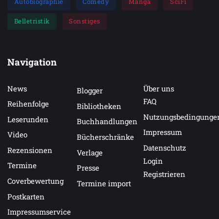
Autobiographie
Comedy
Manga
SciFi
Belletristik
Sonstiges
Navigation
News
Über uns
Blogger
FAQ
Reihenfolge
Bibliotheken
Nutzungsbedingunge
Leserunden
Buchhandlungen
Impressum
Video
Bücherschränke
Datenschutz
Rezensionen
Verlage
Login
Termine
Presse
Registrieren
Coverbewertung
Termine import
Postkarten
Impressumservice