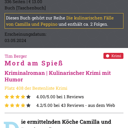
336 Seiten | € 13.00
Buch [Taschenbuch]
Dieses Buch gehört zur Reihe
Die kulinarischen Fälle
von Camilla und Peppino
und enthält ca. 2 Folgen.
Erscheinungsdatum:
03.05.2024
Tim Berger
Krimi
Mord am Spieß
Kriminalroman | Kulinarischer Krimi mit
Humor
Platz 408 der Bestenliste Krimi
4.00/5.00 bei 1 Reviews
4.2/5.00 bei 43 Reviews -
aus dem Web
ie ermittelnden Köche Camilla und