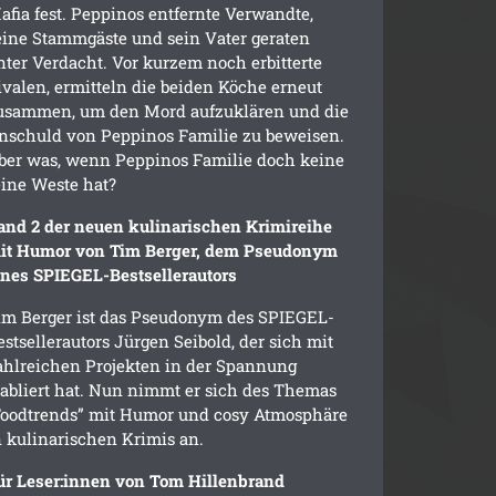
afia fest. Peppinos entfernte Verwandte,
eine Stammgäste und sein Vater geraten
nter Verdacht. Vor kurzem noch erbitterte
ivalen, ermitteln die beiden Köche erneut
usammen, um den Mord aufzuklären und die
nschuld von Peppinos Familie zu beweisen.
ber was, wenn Peppinos Familie doch keine
eine Weste hat?
and 2 der neuen kulinarischen Krimireihe
it Humor von Tim Berger, dem Pseudonym
ines SPIEGEL-Bestsellerautors
im Berger ist das Pseudonym des SPIEGEL-
estsellerautors Jürgen Seibold, der sich mit
ahlreichen Projekten in der Spannung
tabliert hat. Nun nimmt er sich des Themas
Foodtrends” mit Humor und cosy Atmosphäre
n kulinarischen Krimis an.
ür Leser:innen von Tom Hillenbrand