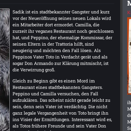
Sadik ist ein stadtbekannter Gangster und kurz
K
vor der Neueröffnung seines neuen Lokals wird
ein Mitarbeiter dort ermordet. Camilla, die
zurzeit ihr veganes Restaurant noch geschlossen
hat, und Peppino, der ehemalige Kommissar, der
seinen Eltern in der Trattoria hilft, sind
neugierig und möchten den Fall lösen. Als
Peppinos Vater Toto in Verdacht gerät und als
sogar Don Armando zur Klärung mitmischt, ist
die Verwirrung groß.
Gleich zu Beginn gibt es einen Mord im
Restaurant eines stadtbekannten Gangsters.
Peppino und Camilla versuchen, den Fall
aufzuklären. Das scheint nicht gerade leicht zu
i
sein, denn sein Vater ist verdächtig. Die nicht
M
ganz legale Vergangenheit von Toto bringt ihn
d
ins Visier der Ermittlungen. Interessant wird es,
M
als Totos frühere Freunde und sein Vater Don
S