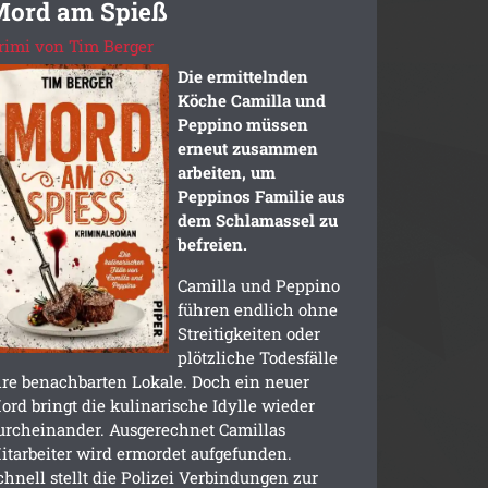
Mord am Spieß
rimi von Tim Berger
Die ermittelnden
Köche Camilla und
Peppino müssen
erneut zusammen
arbeiten, um
Peppinos Familie aus
dem Schlamassel zu
befreien.
Camilla und Peppino
führen endlich ohne
Streitigkeiten oder
plötzliche Todesfälle
hre benachbarten Lokale. Doch ein neuer
ord bringt die kulinarische Idylle wieder
urcheinander. Ausgerechnet Camillas
itarbeiter wird ermordet aufgefunden.
chnell stellt die Polizei Verbindungen zur