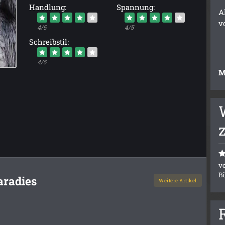
Handlung:
Spannung:
A
v
4/5
4/5
Schreibstil:
4/5
M
v
B
aradies
Weitere Artikel