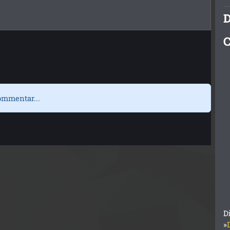
D
C
ommentar...
D
»