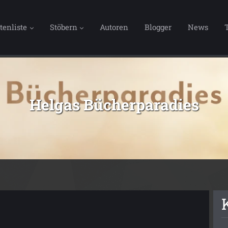
tenliste
Stöbern
Autoren
Blogger
News
Helgas Bücherparadies