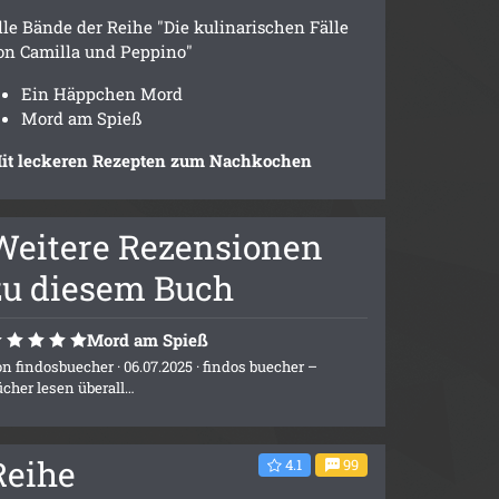
lle Bände der Reihe "Die kulinarischen Fälle
on Camilla und Peppino"
Ein Häppchen Mord
Mord am Spieß
it leckeren Rezepten zum Nachkochen
Weitere Rezensionen
zu diesem Buch
Mord am Spieß
on
findosbuecher
· 06.07.2025 ·
findos buecher –
ücher lesen überall…
Reihe
4.1
99