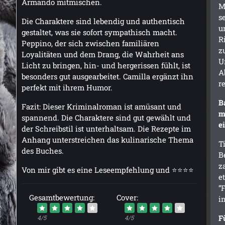
Armando mitmischen.
M
s
Die Charaktere sind lebendig und authentisch
u
gestaltet, was sie sofort sympathisch macht.
R
Peppino, der sich zwischen familiären
z
Loyalitäten und dem Drang, die Wahrheit ans
U
Licht zu bringen, hin- und hergerissen fühlt, ist
A
besonders gut ausgearbeitet. Camilla ergänzt ihn
r
perfekt mit ihrem Humor.
B
Fazit: Dieser Kriminalroman ist amüsant und
m
spannend. Die Charaktere sind gut gewählt und
e
der Schreibstil ist unterhaltsam. Die Rezepte im
Anhang unterstreichen das kulinarische Thema
T
des Buches.
B
z
Von mir gibt es eine Leseempfehlung und ⭐⭐⭐⭐
e
“
Gesamtbewertung:
Cover:
i
F
4/5
4/5