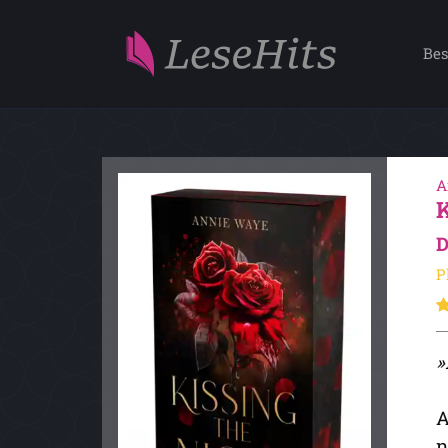
Bes
A
D
P
»
A
n