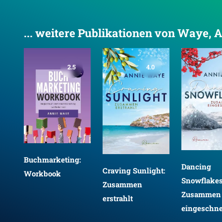
... weitere Publikationen von Waye, 
2.5
4.0
g
Buchmarketing:
Dancing
Craving Sunlight:
Workbook
Snowflakes
Zusammen
Zusammen
erstrahlt
eingeschne