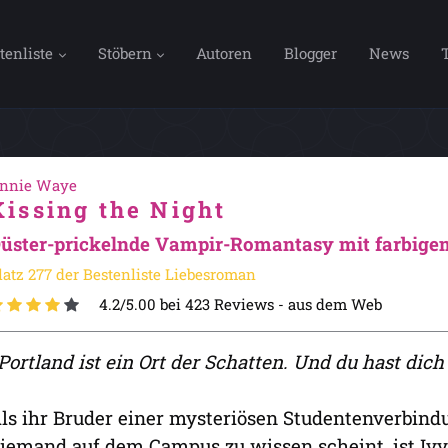
tenliste
Stöbern
Autoren
Blogger
News
nnie Waye
Kissing the Night
üster-prickelnde Vampir-Romantasy mit farbige
latz 277 der Bestenliste Liebesroman
4.2/5.00 bei 423 Reviews -
aus dem Web
Portland ist ein Ort der Schatten. Und du hast dich
ls ihr Bruder einer mysteriösen Studentenverbindu
iemand auf dem Campus zu wissen scheint, ist Ivy