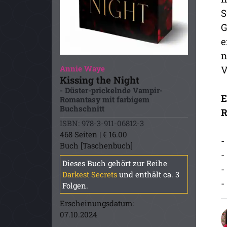
S
G
e
n
V
Annie Waye
Kissing the Night
- Düster-prickelnde Vampir-
E
Romantasy mit farbigem
Buchschnitt
R
ISBN: 978-3-911-06812-3
468 Seiten | € 16.00
-
Buch [Taschenbuch]
-
Dieses Buch gehört zur Reihe
-
Darkest Secrets
und enthält ca. 3
-
Folgen.
Erscheinungsdatum:
07.10.2024