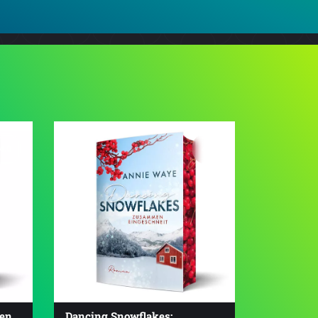
4.0
4.2
men
Dancing Snowflakes: