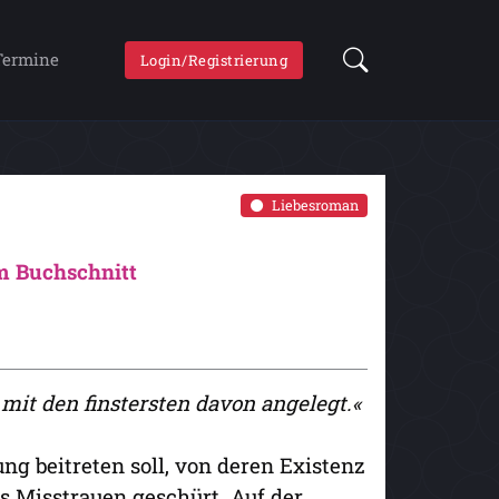
Termine
Login/Registrierung
Liebesroman
m Buchschnitt
 mit den finstersten davon angelegt.«
ng beitreten soll, von deren Existenz
s Misstrauen geschürt. Auf der