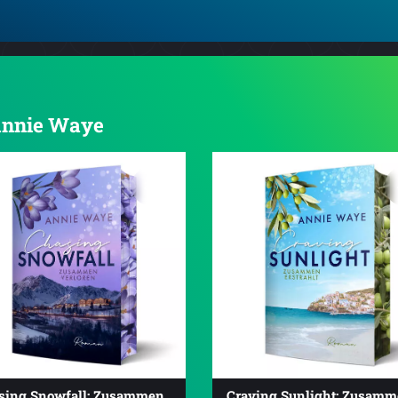
 Annie Waye
3.8
sing Snowfall: Zusammen
Craving Sunlight: Zusam