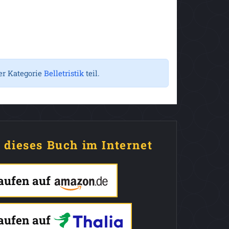
er Kategorie
Belletristik
teil.
e dieses Buch im Internet
kaufen auf
kaufen auf