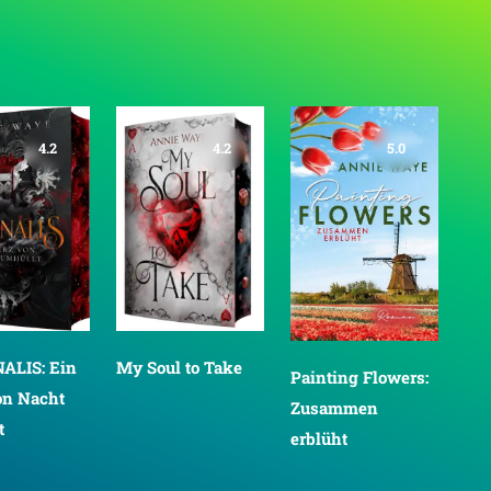
4.2
4.2
5.0
ALIS: Ein
My Soul to Take
Sev
Painting Flowers:
on Nacht
Gl
Zusammen
t
erblüht