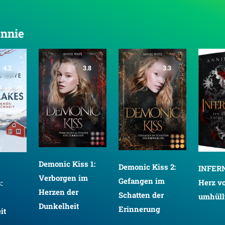
Annie
4.2
3.8
3.3
Demonic Kiss 1:
Demonic Kiss 2:
INFERN
Verborgen im
Gefangen im
Herz v
:
Herzen der
Schatten der
umhüll
Dunkelheit
Erinnerung
it