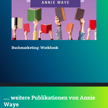
Da
Craving Sunlight: Zusammen erstrahlt
.... weitere Publikationen von Annie
Waye