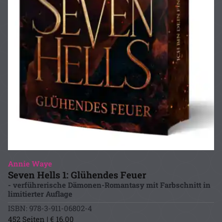
Annie Waye
Seven Hells 1: Glühendes Feuer
- verführerische Dämonen-Romantasy mit Farbschnitt in
limitierter Auflage
ISBN: 978-3-911-06802-4
452 Seiten | € 16.00