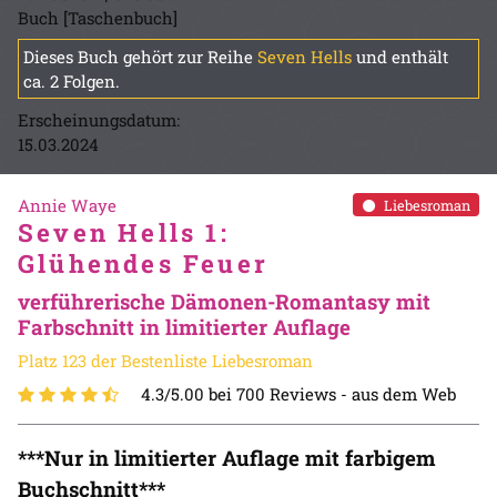
Buch [Taschenbuch]
Dieses Buch gehört zur Reihe
Seven Hells
und enthält
ca. 2 Folgen.
Erscheinungsdatum:
15.03.2024
Annie Waye
Liebesroman
Seven Hells 1:
Glühendes Feuer
verführerische Dämonen-Romantasy mit
Farbschnitt in limitierter Auflage
Platz 123 der Bestenliste Liebesroman
4.3/5.00 bei 700 Reviews -
aus dem Web
***Nur in limitierter Auflage mit farbigem
Buchschnitt***