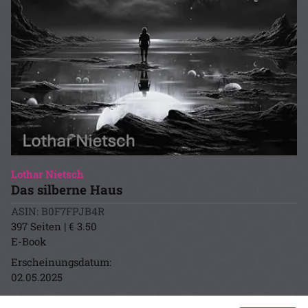
Lothar Nietsch
Das silberne Haus
ASIN: B0F7FPJB4R
397 Seiten | € 3.50
E-Book
Erscheinungsdatum:
02.05.2025