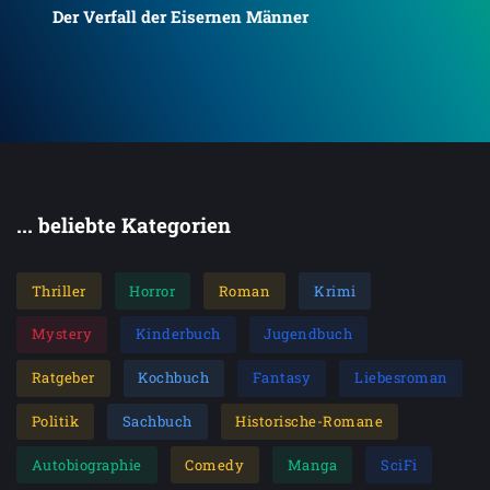
Der Verfall der Eisernen Männer
... beliebte Kategorien
Thriller
Horror
Roman
Krimi
Mystery
Kinderbuch
Jugendbuch
Ratgeber
Kochbuch
Fantasy
Liebesroman
Politik
Sachbuch
Historische-Romane
Autobiographie
Comedy
Manga
SciFi