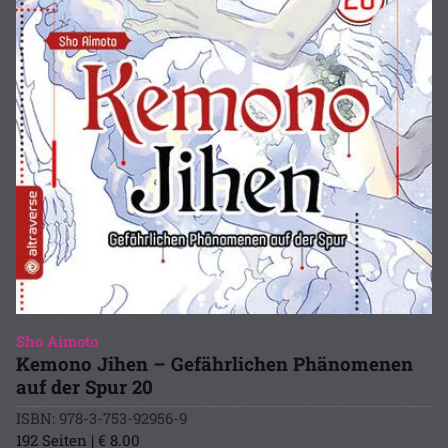
Sho Aimoto
Kemono Jihen – Gefährlichen Phänomenen
auf der Spur 20
ISBN: 978-3-753-92956-9
192 Seiten | € 8.00