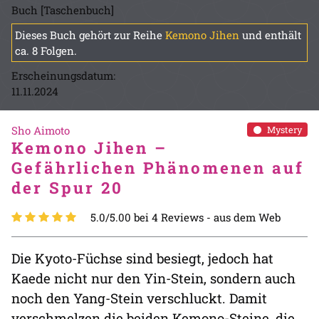
Buch [Taschenbuch]
Dieses Buch gehört zur Reihe
Kemono Jihen
und enthält
ca. 8 Folgen.
Erscheinungsdatum:
11.11.2024
Sho Aimoto
Mystery
Kemono Jihen –
Gefährlichen Phänomenen auf
der Spur 20
5.0/5.00 bei 4 Reviews -
aus dem Web
Die Kyoto-Füchse sind besiegt, jedoch hat
Kaede nicht nur den Yin-Stein, sondern auch
noch den Yang-Stein verschluckt. Damit
verschmelzen die beiden Kemono-Steine, die