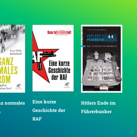
4.8
4.5
4.4
Eine kurze
nz normales
Hitlers Ende im
Vi
Geschichte der
m
Führerbunker
die
RAF