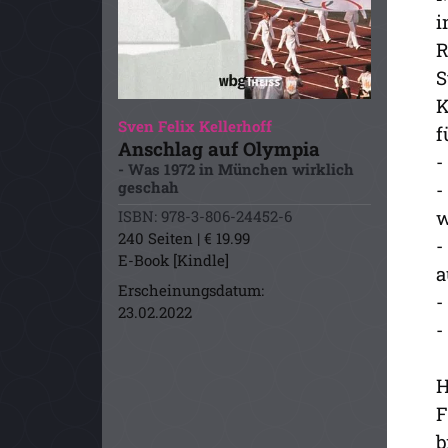
i
R
S
K
Sven Felix Kellerhoff
f
Anschlag auf Olympia
-
- Was 1972 in München wirklich
-
geschah
w
ISBN: 978-3-806-24452-6
240 Seiten | € 19.99
-
E-Book [Kindle]
a
Erscheinungsdatum:
-
23.02.2022
-
H
F
b