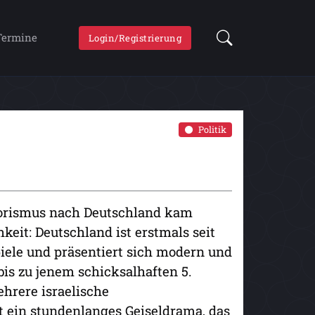
Termine
Login/Registrierung
Politik
rrorismus nach Deutschland kam
hkeit: Deutschland ist erstmals seit
ele und präsentiert sich modern und
bis zu jenem schicksalhaften 5.
hrere israelische
st ein stundenlanges Geiseldrama, das