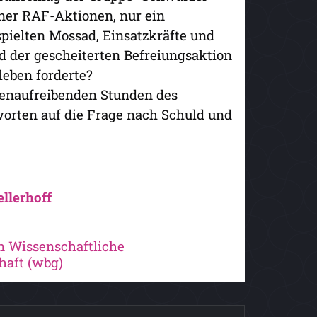
ner RAF-Aktionen, nur ein
pielten Mossad, Einsatzkräfte und
 der gescheiterten Befreiungsaktion
leben forderte?
rvenaufreibenden Stunden des
orten auf die Frage nach Schuld und
llerhoff
n Wissenschaftliche
haft (wbg)