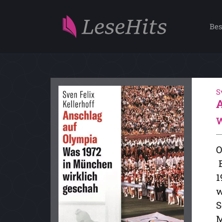
Bes
S
W
O
E
1
w
S
M