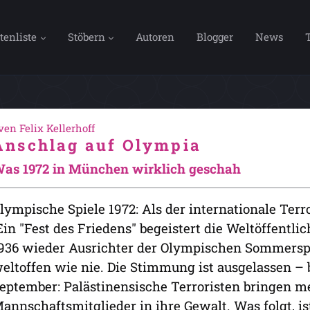
tenliste
Stöbern
Autoren
Blogger
News
ven Felix Kellerhoff
Anschlag auf Olympia
as 1972 in München wirklich geschah
lympische Spiele 1972: Als der internationale Te
in "Fest des Friedens" begeistert die Weltöffentlic
936 wieder Ausrichter der Olympischen Sommerspi
eltoffen wie nie. Die Stimmung ist ausgelassen – 
eptember: Palästinensische Terroristen bringen me
annschaftsmitglieder in ihre Gewalt. Was folgt, i