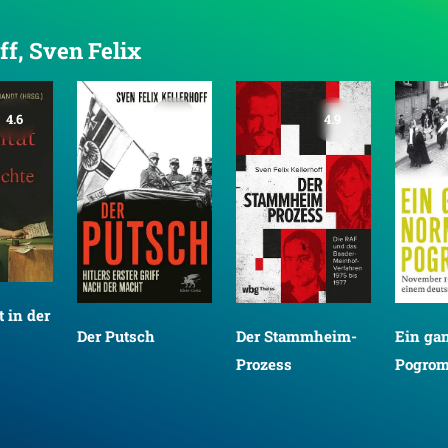
ff, Sven Felix
4.6
4.2
4.9
t in der
Der Putsch
Der Stammheim-
Ein ga
Prozess
Pogro