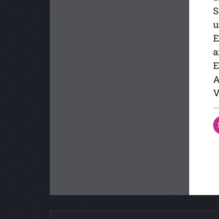
S
u
E
a
E
A
V