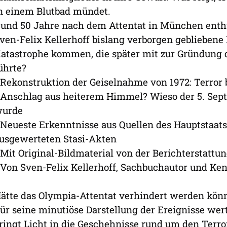
n einem Blutbad mündet.
und 50 Jahre nach dem Attentat in München enthül
ven-Felix Kellerhoff bislang verborgen gebliebene 
atastrophe kommen, die später mit zur Gründung d
ührte?
 Rekonstruktion der Geiselnahme von 1972: Terror
 Anschlag aus heiterem Himmel? Wieso der 5. Sept
urde
 Neueste Erkenntnisse aus Quellen des Hauptstaat
usgewerteten Stasi-Akten
 Mit Original-Bildmaterial von der Berichterstat
 Von Sven-Felix Kellerhoff, Sachbuchautor und Ke
ätte das Olympia-Attentat verhindert werden kön
ür seine minutiöse Darstellung der Ereignisse wer
ringt Licht in die Geschehnisse rund um den Terr