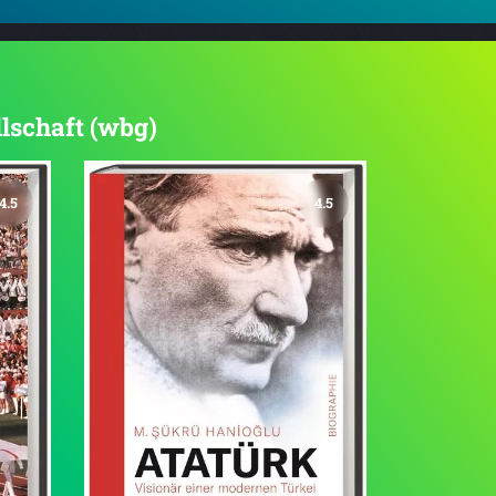
llschaft (wbg)
4.5
4.5