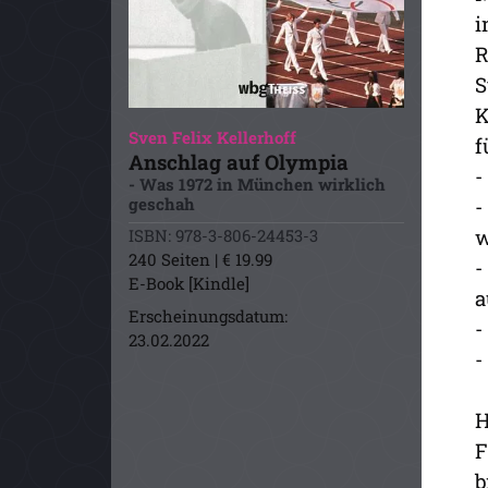
i
R
S
K
Sven Felix Kellerhoff
f
Anschlag auf Olympia
-
- Was 1972 in München wirklich
-
geschah
w
ISBN: 978-3-806-24453-3
240 Seiten | € 19.99
-
E-Book [Kindle]
a
Erscheinungsdatum:
-
23.02.2022
-
H
F
b