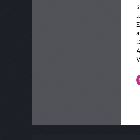
S
u
E
a
E
A
V