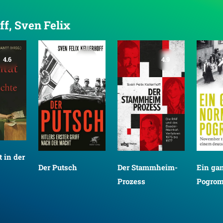
ff, Sven Felix
4.6
4.2
4.9
t in der
Der Putsch
Der Stammheim-
Ein ga
Prozess
Pogro