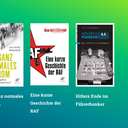
4.8
4.5
4.4
Eine kurze
nz normales
Hitlers Ende im
Vi
Geschichte der
m
Führerbunker
die
RAF