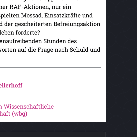
ner RAF-Aktionen, nur ein
pielten Mossad, Einsatzkräfte und
 der gescheiterten Befreiungsaktion
leben forderte?
rvenaufreibenden Stunden des
orten auf die Frage nach Schuld und
llerhoff
n Wissenschaftliche
haft (wbg)