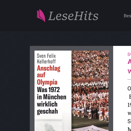
Bes
S
W
O
E
1
w
S
M