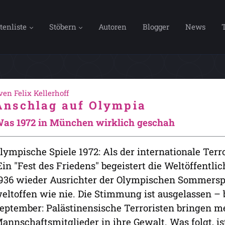
tenliste
Stöbern
Autoren
Blogger
News
ven Felix Kellerhoff
Anschlag auf Olympia
as 1972 in München wirklich geschah
lympische Spiele 1972: Als der internationale Te
in "Fest des Friedens" begeistert die Weltöffentlic
936 wieder Ausrichter der Olympischen Sommerspi
eltoffen wie nie. Die Stimmung ist ausgelassen – 
eptember: Palästinensische Terroristen bringen me
annschaftsmitglieder in ihre Gewalt. Was folgt, i