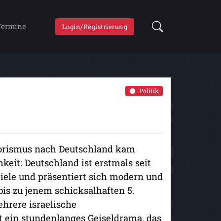
Termine
Login/Registrierung
Politik
rrorismus nach Deutschland kam
hkeit: Deutschland ist erstmals seit
ele und präsentiert sich modern und
bis zu jenem schicksalhaften 5.
hrere israelische
st ein stundenlanges Geiseldrama, das