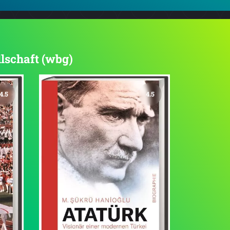
llschaft (wbg)
4.5
4.5