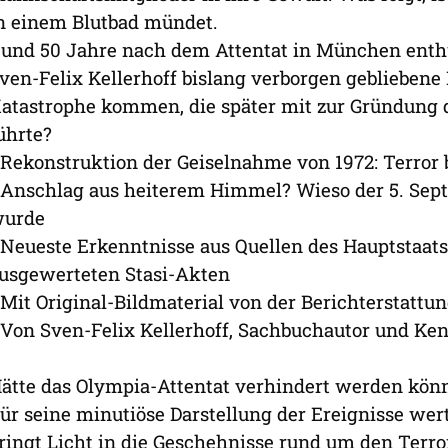
n einem Blutbad mündet.
und 50 Jahre nach dem Attentat in München enthül
ven-Felix Kellerhoff bislang verborgen gebliebene 
atastrophe kommen, die später mit zur Gründung d
ührte?
 Rekonstruktion der Geiselnahme von 1972: Terror
 Anschlag aus heiterem Himmel? Wieso der 5. Sept
urde
 Neueste Erkenntnisse aus Quellen des Hauptstaat
usgewerteten Stasi-Akten
 Mit Original-Bildmaterial von der Berichterstat
 Von Sven-Felix Kellerhoff, Sachbuchautor und Ke
ätte das Olympia-Attentat verhindert werden kön
ür seine minutiöse Darstellung der Ereignisse wer
ringt Licht in die Geschehnisse rund um den Terr