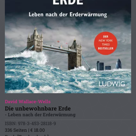
David Wallace-Wells
Die unbewohnbare Erde
- Leben nach der Erderwärmung
ISBN: 978-3-453-28118-9
336 Seiten | € 18.00