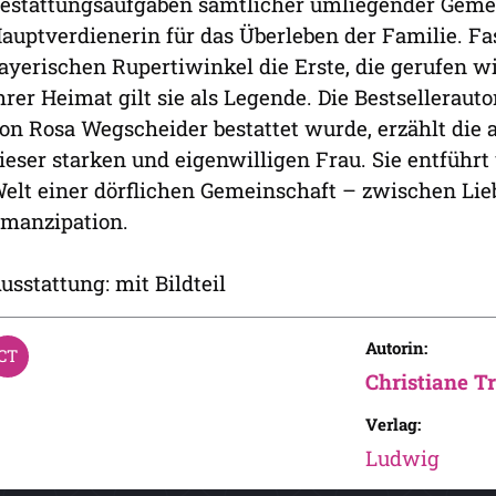
estattungsaufgaben sämtlicher umliegender Gemei
auptverdienerin für das Überleben der Familie. Fas
ayerischen Rupertiwinkel die Erste, die gerufen w
hrer Heimat gilt sie als Legende. Die Bestselleraut
on Rosa Wegscheider bestattet wurde, erzählt di
ieser starken und eigenwilligen Frau. Sie entführt 
elt einer dörflichen Gemeinschaft – zwischen Lie
manzipation.
usstattung: mit Bildteil
Autorin:
Christiane T
Verlag:
Ludwig