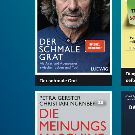
Diag
sel
Der schmale Grat
3.8