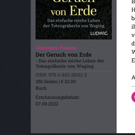
B
H
b
i
v
d
Christiane Tramitz
W
Der Geruch von Erde
E
- Das einfache reiche Leben der
Totengräberin von Waging
ISBN: 978-3-453-28152-3
A
256 Seiten | € 22.00
Buch
Erscheinungsdatum:
07.09.2022