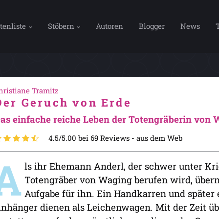
tenliste
Stöbern
Autoren
Blogger
News
hristiane Tramitz
Der Geruch von Erde
as einfache reiche Leben der Totengräberin von
4.5/5.00 bei 69 Reviews -
aus dem Web
A
ls ihr Ehemann Anderl, der schwer unter Kri
Totengräber von Waging berufen wird, übern
Aufgabe für ihn. Ein Handkarren und später
nhänger dienen als Leichenwagen. Mit der Zeit ü