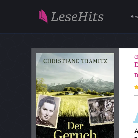
Bes
C
D
A