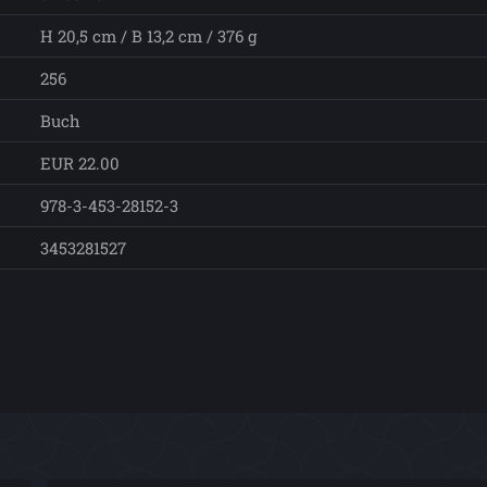
H 20,5 cm / B 13,2 cm / 376 g
256
Buch
EUR 22.00
978-3-453-28152-3
3453281527