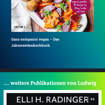
Ganz entspannt vegan – Das Kochbuch
Wie
.... weitere Publikationen von Ludwig
4.6