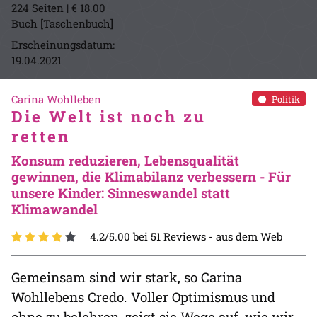
224 Seiten | € 18.00
Buch [Taschenbuch]
Erscheinungsdatum:
19.04.2021
Carina Wohlleben
Politik
Die Welt ist noch zu
retten
Konsum reduzieren, Lebensqualität
gewinnen, die Klimabilanz verbessern - Für
unsere Kinder: Sinneswandel statt
Klimawandel
4.2/5.00 bei 51 Reviews -
aus dem Web
Gemeinsam sind wir stark, so Carina
Wohllebens Credo. Voller Optimismus und
ohne zu belehren, zeigt sie Wege auf, wie wir