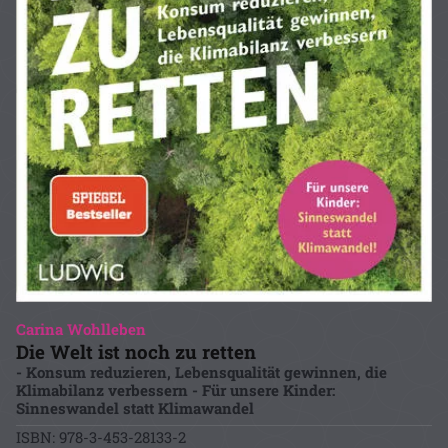
Carina Wohlleben
Die Welt ist noch zu retten
- Konsum reduzieren, Lebensqualität gewinnen, die
Klimabilanz verbessern - Für unsere Kinder:
Sinneswandel statt Klimawandel
ISBN: 978-3-453-28133-2