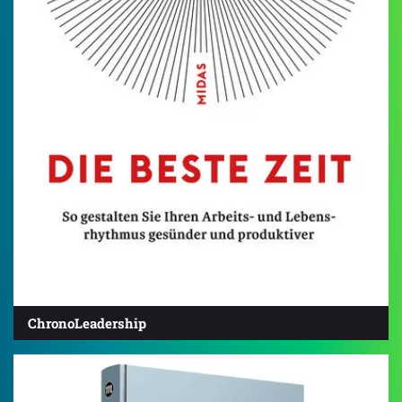
ChronoLeadership
4.8