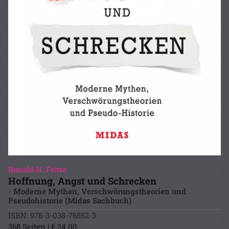
Ronald H. Fritze
Hoffnung, Angst und Schrecken
- Moderne Mythen, Verschwörungstheorien und
Pseudohistorie (Midas Sachbuch)
ISBN: 978-3-038-76552-3
368 Seiten | € 24.00