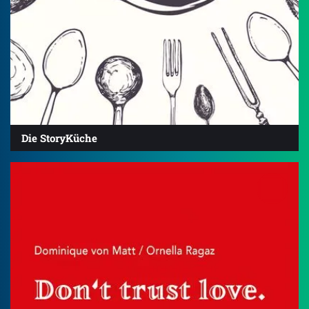
Die StoryKüche