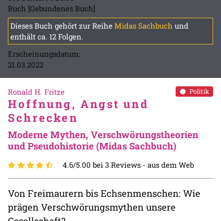
Buch [Gebundenes Buch]
Dieses Buch gehört zur Reihe
Midas Sachbuch
und
enthält ca. 12 Folgen.
Erscheinungsdatum:
21.03.2022
Ronald H. Fritze
Politik
Hoffnung, Angst und
Schrecken
Moderne Mythen, Verschwörungstheorien
und Pseudohistorie (Midas Sachbuch)
4.6/5.00 bei 3 Reviews -
aus dem Web
Von Freimaurern bis Echsenmenschen: Wie
prägen Verschwörungsmythen unsere
Gesellschaft?